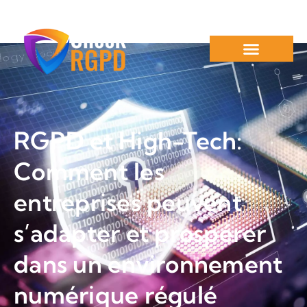
RGPD et High-Tech:
Comment les
entreprises peuvent
s’adapter et prospérer
dans un environnement
numérique régulé