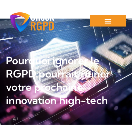
Pourquoi ignorer le
RGPD pourrait ruiner
votre prochaine
innovation high-tech