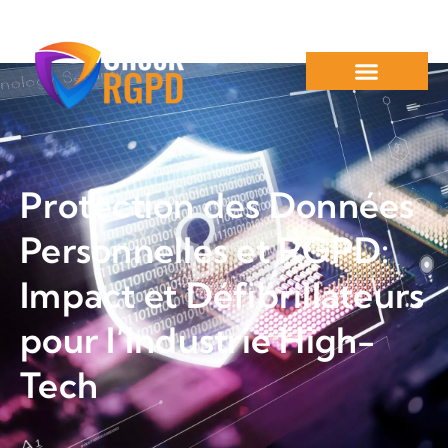
Protection des Données
Personnelles et RGPD:
Impact et Défibrillateurs
pour l’Industrie High-
Tech